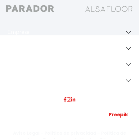
Empresa
Revestimientos
Secciones
Dónde Estamos
Esta web utiliza algunos recursos visuales de
Freepik
JUMISADECOR S.L. ©
2026 Todos los derechos reservados –
Aviso Legal –
Política de privacidad –
Política de