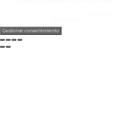
cookies –
Condiciones de Venta –
Sitemap
C/Guzmán el Bueno, Nº18 – 28015, Madrid | C/Rey Pastor,
Nº40 – 28914 Leganés, Madrid | Teléfono
91 543 23 25
| Móvil
659 998 999
Gestionar consentimiento