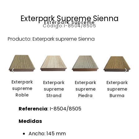
Exterpark Supreme Sienna
Exterpark Supreme
Código:
I-8504/8505
Producto: Exterpark supreme Sienna
‹
›
Exterpark
Exterpark
Exterpark
Exterpark
supreme
supreme
supreme
supreme
Roble
Strand
Piedra
Burma
Referencia
: I-8504/8505
Medidas
Ancho: 145 mm