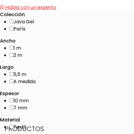
Habla con un experto
Colección
Java Gel
París
Ancho
1 m
2 m
Largo
5,5 m
A medida
Espesor
10 mm
7 mm
Material
Textil
PRODUCTOS