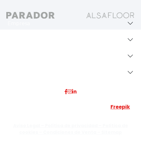
Empresa
Revestimientos
Secciones
Dónde Estamos
Esta web utiliza algunos recursos visuales de
Freepik
JUMISADECOR S.L. ©
2026 Todos los derechos reservados –
Aviso Legal –
Política de privacidad –
Política de
cookies –
Condiciones de Venta –
Sitemap
C/Guzmán el Bueno, Nº18 – 28015, Madrid | C/Rey Pastor,