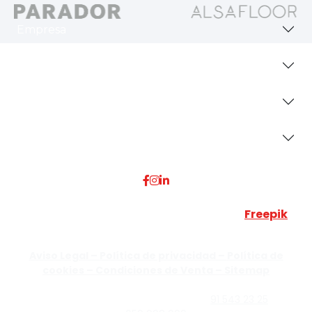
Empresa
Revestimientos
Secciones
Dónde Estamos
Esta web utiliza algunos recursos visuales de
Freepik
JUMISADECOR S.L. ©
2026 Todos los derechos reservados –
Aviso Legal –
Política de privacidad –
Política de
cookies –
Condiciones de Venta –
Sitemap
C/Guzmán el Bueno, Nº18 – 28015, Madrid | C/Rey Pastor,
Nº40 – 28914 Leganés, Madrid | Teléfono
91 543 23 25
| Móvil