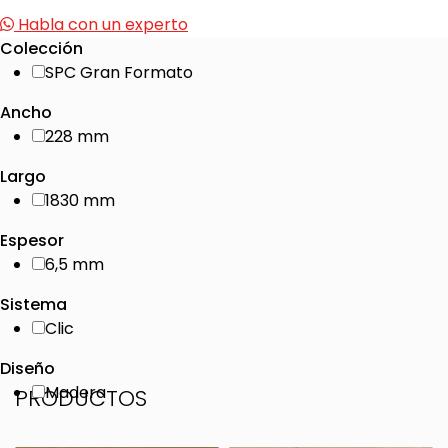
Habla con un experto
Colección
SPC Gran Formato
Ancho
228 mm
Largo
1830 mm
Espesor
6,5 mm
Sistema
Clic
Diseño
Madera
PRODUCTOS