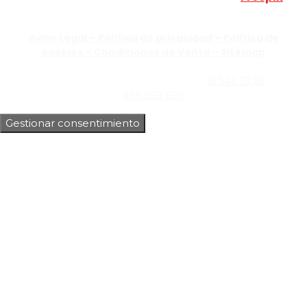
JUMISADECOR S.L. ©
2026 Todos los derechos reservados –
Aviso Legal –
Política de privacidad –
Política de
cookies –
Condiciones de Venta –
Sitemap
C/Guzmán el Bueno, Nº18 – 28015, Madrid | C/Rey Pastor,
Nº40 – 28914 Leganés, Madrid | Teléfono
91 543 23 25
| Móvil
659 998 999
Gestionar consentimiento