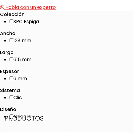
Habla con un experto
Colección
SPC Espiga
Ancho
128 mm
Largo
615 mm
Espesor
6 mm
Sistema
Clic
Diseño
Madera
PRODUCTOS