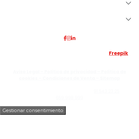
Secciones
Dónde Estamos
Esta web utiliza algunos recursos visuales de
Freepik
JUMISADECOR S.L. ©
2026 Todos los derechos reservados –
Aviso Legal –
Política de privacidad –
Política de
cookies –
Condiciones de Venta –
Sitemap
C/Guzmán el Bueno, Nº18 – 28015, Madrid | C/Rey Pastor,
Nº40 – 28914 Leganés, Madrid | Teléfono
91 543 23 25
| Móvil
659 998 999
Gestionar consentimiento