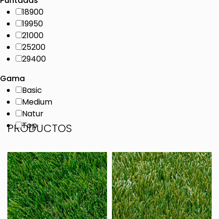
Puntadas
18900
19950
21000
25200
29400
Gama
Basic
Medium
Natur
Top
PRODUCTOS