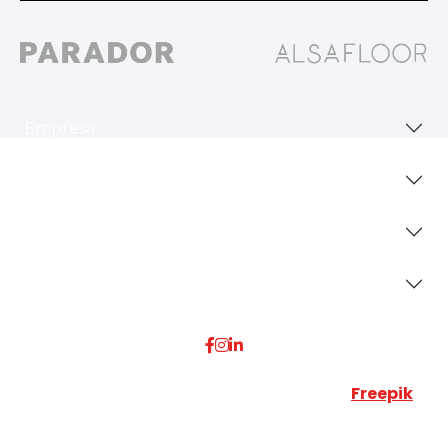
Empresa
Revestimientos
Secciones
Dónde Estamos
Esta web utiliza algunos recursos visuales de
Freepik
JUMISADECOR S.L. ©
2026 Todos los derechos reservados –