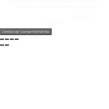
Aviso Legal –
Política de privacidad –
Política de
cookies –
Condiciones de Venta –
Sitemap
C/Guzmán el Bueno, Nº18 – 28015, Madrid | C/Rey Pastor,
Nº40 – 28914 Leganés, Madrid | Teléfono
91 543 23 25
| Móvil
659 998 999
Gestionar consentimiento