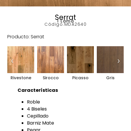
Serrat
1 Lama
Código:
MDA2640
Producto: Serrat
‹
›
Rivestone
Sirocco
Picasso
Gris
Características
Roble
4 Biseles
Cepillado
Barniz Mate
Pegar