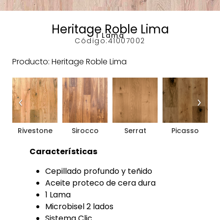
Heritage Roble Lima
1 Lama
Código:
41007002
Producto: Heritage Roble Lima
‹
›
Rivestone
Sirocco
Serrat
Picasso
Características
Cepillado profundo y teñido
Aceite proteco de cera dura
1 Lama
Microbisel 2 lados
Sistema Clic