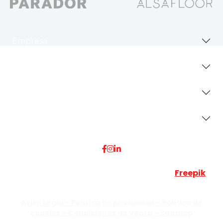
Empresa
Revestimientos
Secciones
Dónde Estamos
Esta web utiliza algunos recursos visuales de
Freepik
JUMISADECOR S.L. ©
2026 Todos los derechos reservados –
Aviso Legal –
Política de privacidad –
Política de
cookies –
Condiciones de Venta –
Sitemap