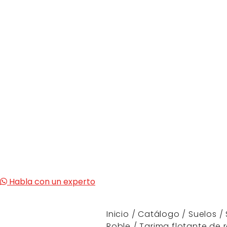
Habla con un experto
Inicio
/
Catálogo
/
Suelos
/
Roble
/
Tarima flotante de 