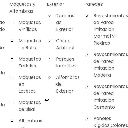
Moquetas y
Exterior
Paredes
Alfombras
Tarimas
Revestimientos
ado
Moquetas
de
de Pared
ado
Vinílicas
Exterior
Imitación
Mármol y
Moquetas
Césped
Piedras
de
en Rollo
Artificial
Revestimientos
Moquetas
Parques
de Pared
Feriales
Infantiles
Imitación
 de
Madera
Moquetas
Alfombras
en
de
Revestimientos
Losetas
Exterior
de Pared
Imitación
Moquetas
 de
Cemento
de Sisal
Paneles
Alfombras
Rígidos Colores
de