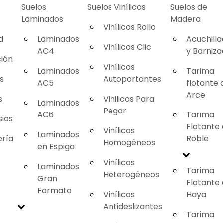
Suelos
Suelos Vinílicos
Suelos de
Laminados
Madera
Vinílicos Rollo
d
Laminados
Acuchill
Vinílicos Clic
AC4
y Barniz
ión
Vinílicos
Laminados
Tarima
as
Autoportantes
AC5
flotante 
Arce
s
Vinilicos Para
Laminados
Pegar
AC6
Tarima
ios
Flotante
Vinílicos
Laminados
ería
Roble
Homogéneos
en Espiga
Vinílicos
Laminados
Tarima
Heterogéneos
Gran
Flotante
Formato
Vinílicos
Haya
Antideslizantes
Tarima