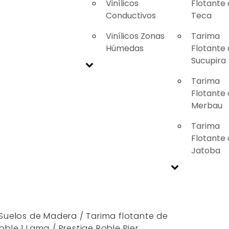
Vinílicos
Flotante
Conductivos
Teca
Vinílicos Zonas
Tarima
Húmedas
Flotante
Sucupira
Tarima
Flotante
Merbau
Tarima
Flotante
Jatoba
Suelos de Madera
/
Tarima flotante de
roble 1 Lama
/ Prestige Roble Pier