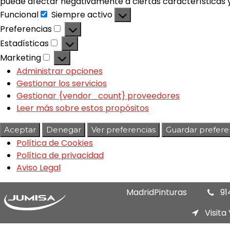
puede afectar negativamente a ciertas características y
Funcional
Siempre activo
Preferencias
Estadísticas
Marketing
Administrar opciones
Gestionar los servicios
Gestionar {vendor_count} proveedores
Leer más sobre estos propósitos
Aceptar
Denegar
Ver preferencias
Guardar prefere
Política de Cookies
Política de privacidad
Aviso Legal
MadridPinturas
91
Visita