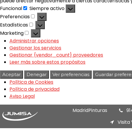
puede afectar negativamente a ciertas características y
Funcional
Siempre activo
Preferencias
Estadísticas
Marketing
Administrar opciones
Gestionar los servicios
Gestionar {vendor_count} proveedores
Leer más sobre estos propósitos
Aceptar
Denegar
Ver preferencias
Guardar prefere
Política de Cookies
Política de privacidad
Aviso Legal
MadridPinturas
91
Visita