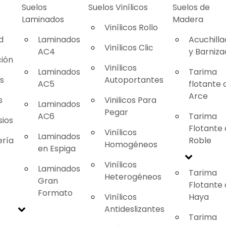
Suelos
Suelos Vinílicos
Suelos de
Laminados
Madera
Vinílicos Rollo
d
Laminados
Acuchill
Vinílicos Clic
AC4
y Barniz
ión
Vinílicos
Laminados
Tarima
as
Autoportantes
AC5
flotante 
Arce
s
Vinilicos Para
Laminados
Pegar
AC6
Tarima
ios
Flotante
Vinílicos
Laminados
ería
Roble
Homogéneos
en Espiga
Vinílicos
Laminados
Tarima
Heterogéneos
Gran
Flotante
Formato
Vinílicos
Haya
Antideslizantes
Tarima