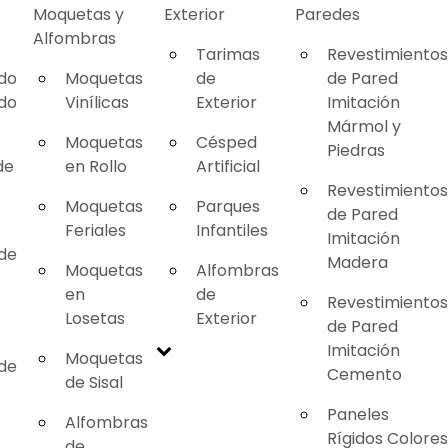
Moquetas y
Exterior
Paredes
Alfombras
Tarimas
Revestimientos
ado
Moquetas
de
de Pared
ado
Vinílicas
Exterior
Imitación
Mármol y
Moquetas
Césped
Piedras
de
en Rollo
Artificial
Revestimientos
Moquetas
Parques
de Pared
Feriales
Infantiles
Imitación
 de
Madera
Moquetas
Alfombras
en
de
Revestimientos
Losetas
Exterior
de Pared
Imitación
Moquetas
 de
Cemento
de Sisal
Paneles
Alfombras
Rígidos Colores
de